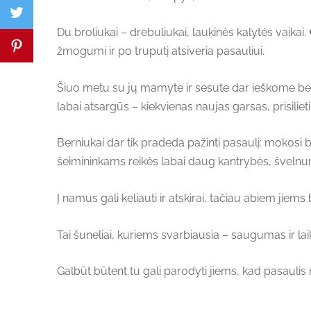
Du broliukai – drebuliukai, laukinės kalytės vaikai
žmogumi ir po truputį atsiveria pasauliui.
Šiuo metu su jų mamyte ir sesute dar ieškome bend
labai atsargūs – kiekvienas naujas garsas, prisiliet
Berniukai dar tik pradeda pažinti pasaulį: mokosi b
šeimininkams reikės labai daug kantrybės, švelnum
Į namus gali keliauti ir atskirai, tačiau abiem jiem
Tai šuneliai, kuriems svarbiausia – saugumas ir lai
Galbūt būtent tu gali parodyti jiems, kad pasaulis 