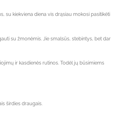
s, su kiekviena diena vis drąsiau mokosi pasitikėti
auti su žmonėmis. Jie smalsūs, stebintys, bet dar
ščiojimų ir kasdienės rutinos. Todėl jų būsimiems
is širdies draugais.