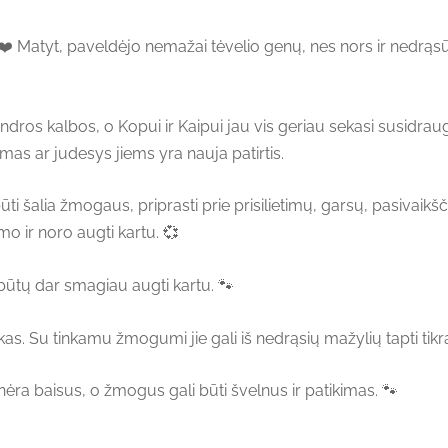
. ❤️ Matyt, paveldėjo nemažai tėvelio genų, nes nors ir nedrąsū
ros kalbos, o Kopui ir Kaipui jau vis geriau sekasi susidraug
imas ar judesys jiems yra nauja patirtis.
ūti šalia žmogaus, priprasti prie prisilietimų, garsų, pasivaik
o ir noro augti kartu. 💞
s būtų dar smagiau augti kartu. 🐾
kas. Su tinkamu žmogumi jie gali iš nedrąsių mažylių tapti tikra
nėra baisus, o žmogus gali būti švelnus ir patikimas. 🐾