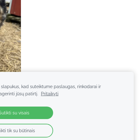
lapukus, kad suteiktume paslaugas, rinkodarai ir
erinti jūsų patirtį.
Pritaikyti
Sutikti su visais
ikti tik su būtinais