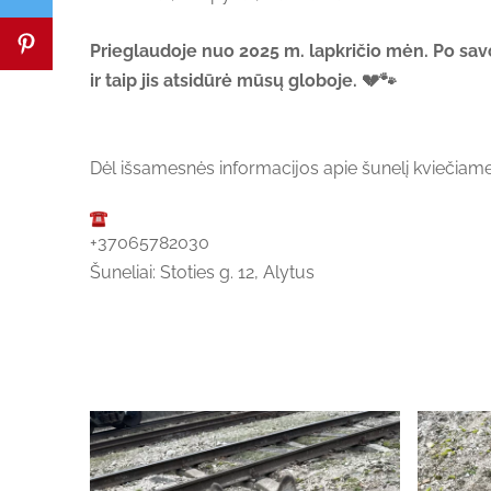
Prieglaudoje nuo 2025 m. lapkričio mėn. Po savo 
ir taip jis atsidūrė mūsų globoje. 💔🐾
Dėl išsamesnės informacijos apie šunelį kviečiame 
+37065782030
Šuneliai: Stoties g. 12, Alytus