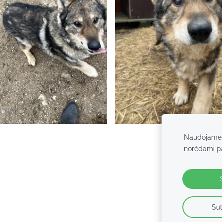
Naudojame s
norėdami pag
Sut