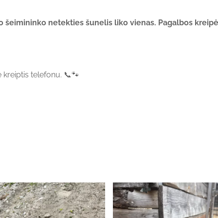
šeimininko netekties šunelis liko vienas. Pagalbos kreipėsi 
kreiptis telefonu. 📞🐾