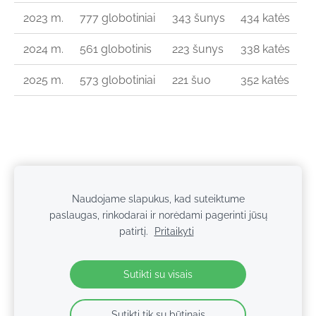
2023 m.
777 globotiniai
343 šunys
434 katės
2024 m.
561 globotinis
223 šunys
338 katės
2025 m.
573 globotiniai
221 šuo
352 katės
Naudojame slapukus, kad suteiktume
paslaugas, rinkodarai ir norėdami pagerinti jūsų
Slapukai
patirtį.
Pritaikyti
© 2026 Keturkojo Viltis. Studentų g. 13, Alytus, Lietuva.
Sutikti su visais
Sutikti tik su būtinais