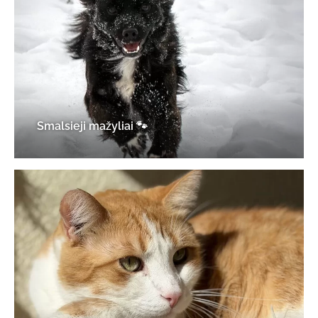
Smalsieji mažyliai 🐾