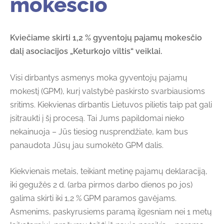
mokesčio
Kviečiame skirti 1,2 % gyventojų pajamų mokesčio
dalį asociacijos „Keturkojo viltis“ veiklai.
Visi dirbantys asmenys moka gyventojų pajamų
mokestį (GPM), kurį valstybė paskirsto svarbiausioms
sritims. Kiekvienas dirbantis Lietuvos pilietis taip pat gali
įsitraukti į šį procesą. Tai Jums papildomai nieko
nekainuoja – Jūs tiesiog nusprendžiate, kam bus
panaudota Jūsų jau sumokėto GPM dalis.
Kiekvienais metais, teikiant metinę pajamų deklaraciją,
iki gegužės 2 d. (arba pirmos darbo dienos po jos)
galima skirti iki 1,2 % GPM paramos gavėjams.
Asmenims, paskyrusiems paramą ilgesniam nei 1 metų