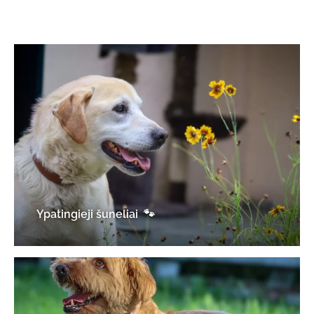
Ypatingieji šuneliai 🐾