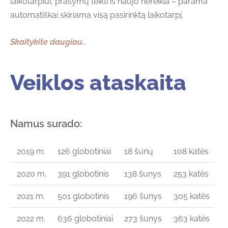
laikotarpiui, prašymų teikti iš naujo nereikia – parama
automatiškai skiriama visą pasirinktą laikotarpį.
Skaitykite daugiau..
Veiklos ataskaita
Namus surado:
2019 m.
126 globotiniai
18 šunų
108 katės
2020 m.
391 globotinis
138 šunys
253 katės
2021 m.
501 globotinis
196 šunys
305 katės
2022 m.
636 globotiniai
273 šunys
363 katės