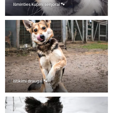
Išminties kupini senjorai 🐾
Ištikimi draugai 🐾