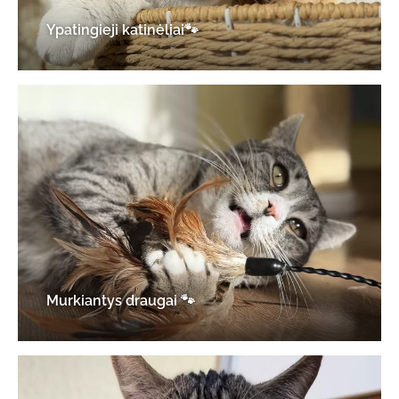
Ypatingieji katinėliai🐾
Murkiantys draugai 🐾