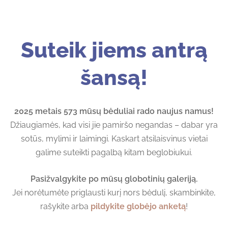
Suteik jiems antrą
šansą!
2025 metais 573 mūsų bėduliai rado naujus namus!
Džiaugiamės, kad visi jie pamiršo negandas – dabar yra
sotūs, mylimi ir laimingi. Kaskart atsilaisvinus vietai
galime suteikti pagalbą kitam beglobiukui.
Pasižvalgykite po mūsų globotinių galeriją.
Jei norėtumėte priglausti kurį nors bėdulį, skambinkite,
rašykite arba
pildykite globėjo anketą
!