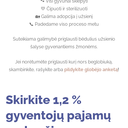
🐾 Visi gyvūnai skiepyti
💛 Čipuoti ir sterilizuoti
🏡 Galima adopcija į užsienį
📞 Padedame viso proceso metu
Suteikiama galimybė priglausti bėdulius užsienio
šalyse gyvenantiems žmonėms.
Jei norėtumėte priglausti kurį nors beglobiuką,
skambinkite, rašykite arba
pildykite globėjo anketą
!
Skirkite 1,2 %
gyventojų pajamų