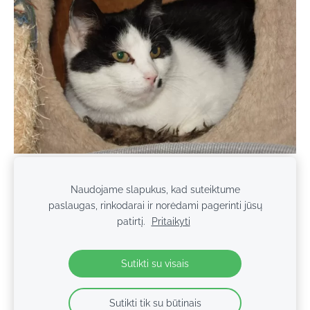
Naudojame slapukus, kad suteiktume
paslaugas, rinkodarai ir norėdami pagerinti jūsų
Slapukai
patirtį.
Pritaikyti
© 2026 Keturkojo Viltis. Studentų g. 13, Alytus, Lietuva.
Sutikti su visais
Sutikti tik su būtinais