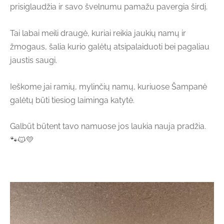
prisiglaudžia ir savo švelnumu pamažu pavergia širdį.
Tai labai meili draugė, kuriai reikia jaukių namų ir
žmogaus, šalia kurio galėtų atsipalaiduoti bei pagaliau
jaustis saugi.
Ieškome jai ramių, mylinčių namų, kuriuose Šampanė
galėtų būti tiesiog laiminga katytė.
Galbūt būtent tavo namuose jos laukia nauja pradžia.
🐾🐱💛