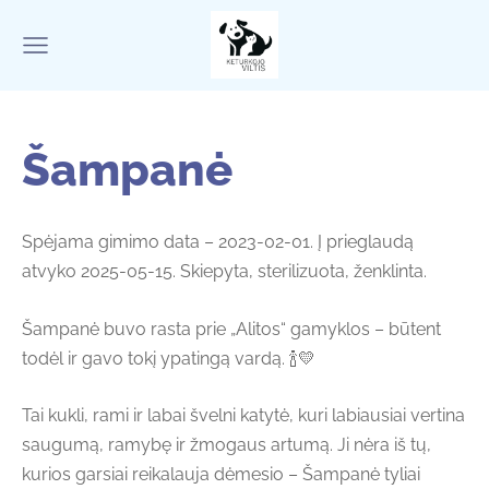
Šampanė
Spėjama gimimo data – 2023-02-01. Į prieglaudą
atvyko 2025-05-15. Skiepyta, sterilizuota, ženklinta.
Šampanė buvo rasta prie „Alitos“ gamyklos – būtent
todėl ir gavo tokį ypatingą vardą. 🍾💛
Tai kukli, rami ir labai švelni katytė, kuri labiausiai vertina
saugumą, ramybę ir žmogaus artumą. Ji nėra iš tų,
kurios garsiai reikalauja dėmesio – Šampanė tyliai