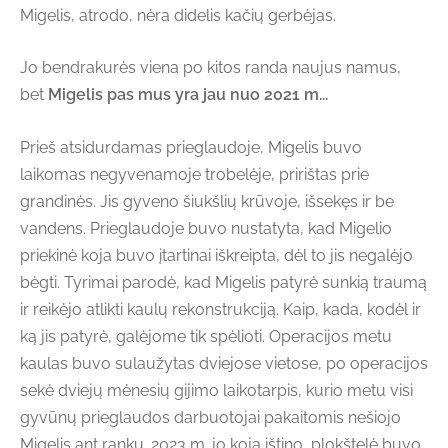
Migelis, atrodo, nėra didelis kačių gerbėjas.
Jo bendrakurės viena po kitos randa naujus namus,
bet
Migelis pas mus yra jau nuo 2021 m...
Prieš atsidurdamas prieglaudoje, Migelis buvo
laikomas negyvenamoje trobelėje, pririštas prie
grandinės. Jis gyveno šiukšlių krūvoje, išsekęs ir be
vandens. Prieglaudoje buvo nustatyta, kad Migelio
priekinė koja buvo įtartinai iškreipta, dėl to jis negalėjo
bėgti. Tyrimai parodė, kad Migelis patyrė sunkią traumą
ir reikėjo atlikti kaulų rekonstrukciją. Kaip, kada, kodėl ir
ką jis patyrė, galėjome tik spėlioti. Operacijos metu
kaulas buvo sulaužytas dviejose vietose, po operacijos
sekė dviejų mėnesių gijimo laikotarpis, kurio metu visi
gyvūnų prieglaudos darbuotojai pakaitomis nešiojo
Migelis ant rankų. 2023 m. jo koja ištino, plokštelė buvo