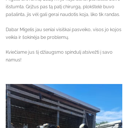
išstumta. Grįžus pas tą patį chirurgą, plokštelė buvo
pašalinta, jis vėl gali gerai naudotis koja, liko tik randas.
Dabar Migelis jau seniai visiškai pasveiko, visos jo kojos
veikia ir šokinėja be problemų.
Kviečiame jus šį džiaugsmo spindulį atsivežti į savo
namus!