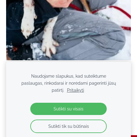
Naudojame slapukus, kad suteiktume
paslaugas, rinkodarai ir norėdami pagerinti jūsų
Slapukai
patirtį.
Pritaikyti
© 2026 Keturkojo Viltis. Studentų g. 13, Alytus, Lietuva.
Sutikti su visais
Sutikti tik su būtinais