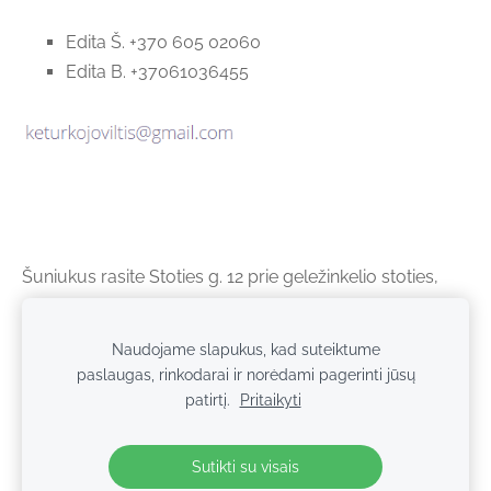
Edita Š. +370 605 02060
Edita B. +37061036455
Šuniukus rasite
Stoties g. 12 prie geležinkelio stoties
,
Alytus, katinėlius rasite Studentų g. 13, Alytus.
Naudojame slapukus, kad suteiktume
paslaugas, rinkodarai ir norėdami pagerinti jūsų
Slapukai
patirtį.
Pritaikyti
© 2026 Keturkojo Viltis. Studentų g. 13, Alytus, Lietuva.
Sutikti su visais