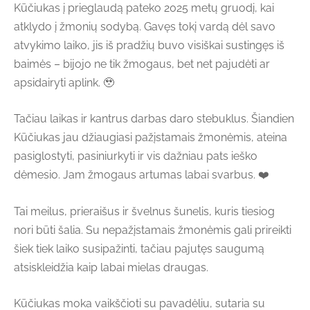
Kūčiukas į prieglaudą pateko 2025 metų gruodį, kai
atklydo į žmonių sodybą. Gavęs tokį vardą dėl savo
atvykimo laiko, jis iš pradžių buvo visiškai sustingęs iš
baimės – bijojo ne tik žmogaus, bet net pajudėti ar
apsidairyti aplink. 🥹
Tačiau laikas ir kantrus darbas daro stebuklus. Šiandien
Kūčiukas jau džiaugiasi pažįstamais žmonėmis, ateina
pasiglostyti, pasiniurkyti ir vis dažniau pats ieško
dėmesio. Jam žmogaus artumas labai svarbus. ❤️
Tai meilus, prieraišus ir švelnus šunelis, kuris tiesiog
nori būti šalia. Su nepažįstamais žmonėmis gali prireikti
šiek tiek laiko susipažinti, tačiau pajutęs saugumą
atsiskleidžia kaip labai mielas draugas.
Kūčiukas moka vaikščioti su pavadėliu, sutaria su