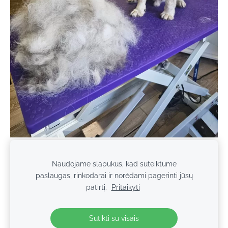
Naudojame slapukus, kad suteiktume
paslaugas, rinkodarai ir norėdami pagerinti jūsų
Slapukai
patirtį.
Pritaikyti
© 2026 Keturkojo Viltis. Studentų g. 13, Alytus, Lietuva.
Sutikti su visais