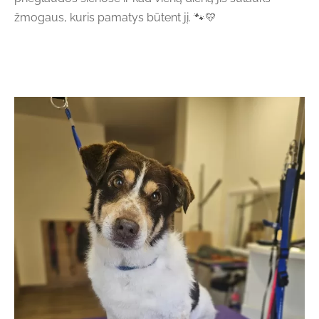
žmogaus, kuris pamatys būtent jį. 🐾💛