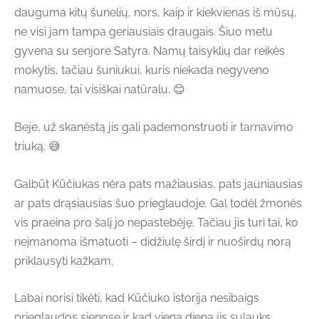
dauguma kitų šunelių, nors, kaip ir kiekvienas iš mūsų,
ne visi jam tampa geriausiais draugais. Šiuo metu
gyvena su senjore Satyra. Namų taisyklių dar reikės
mokytis, tačiau šuniukui, kuris niekada negyveno
namuose, tai visiškai natūralu. 😊
Beje, už skanėstą jis gali pademonstruoti ir tarnavimo
triuką. 😅
Galbūt Kūčiukas nėra pats mažiausias, pats jauniausias
ar pats drąsiausias šuo prieglaudoje. Gal todėl žmonės
vis praeina pro šalį jo nepastebėję. Tačiau jis turi tai, ko
neįmanoma išmatuoti – didžiulę širdį ir nuoširdų norą
priklausyti kažkam.
Labai norisi tikėti, kad Kūčiuko istorija nesibaigs
prieglaudos sienose ir kad vieną dieną jis sulauks